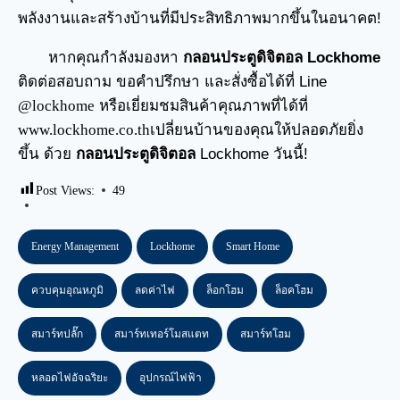
พลังงานและสร้างบ้านที่มีประสิทธิภาพมากขึ้นในอนาคต!
หากคุณกำลังมองหา
กลอนประตูดิจิตอล Lockhome
ติดต่อสอบถาม ขอคำปรึกษา และสั่งซื้อได้ที่ Line
@lockhome
หรือเยี่ยมชมสินค้าคุณภาพที่ได้ที่
www.lockhome.co.th
เปลี่ยนบ้านของคุณให้ปลอดภัยยิ่ง
ขึ้น ด้วย
กลอนประตูดิจิตอล
Lockhome วันนี้!
Post Views:
49
Energy Management
Lockhome
Smart Home
ควบคุมอุณหภูมิ
ลดค่าไฟ
ล็อกโฮม
ล็อคโฮม
สมาร์ทปลั๊ก
สมาร์ทเทอร์โมสแตท
สมาร์ทโฮม
หลอดไฟอัจฉริยะ
อุปกรณ์ไฟฟ้า