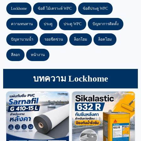
Lockhome
ข้อดี ไม้เคราะห์ WPC
ข้อดีประตู WPC
ความทนทาน
ประตู
ประตู WPC
ปัญหาการติดตั้ง
ปัญหาบวมน้ำ
รอยขีดข่วน
ล็อกโฮม
ล็อคโฮม
สีลอก
หน้างาน
บทความ Lockhome