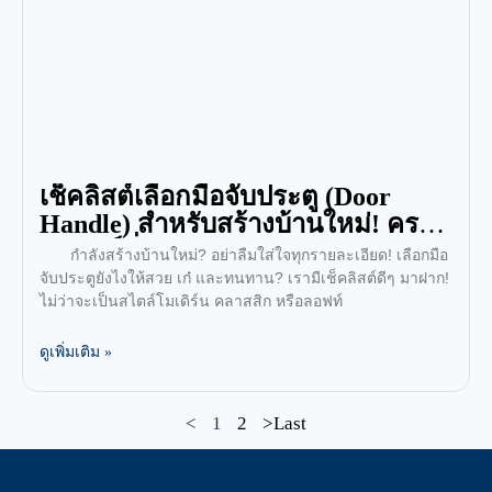
เช็คลิสต์เลือกมือจับประตู (Door
Handle) สำหรับสร้างบ้านใหม่! ครบ
ทุกฟังก์ชั่น สวย ทนทาน
กำลังสร้างบ้านใหม่? อย่าลืมใส่ใจทุกรายละเอียด! เลือกมือ
จับประตูยังไงให้สวย เก๋ และทนทาน? เรามีเช็คลิสต์ดีๆ มาฝาก!
ไม่ว่าจะเป็นสไตล์โมเดิร์น คลาสสิก หรือลอฟท์
ดูเพิ่มเติม »
<
1
2
>Last