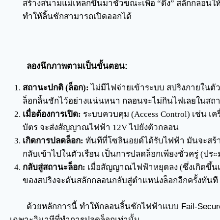
สร้างสนามแม่เหล็กขึ้นมาชั่วขณะเพื่อ “ดึง” สลักกลอน
ทำให้ลิ้นชักสามารถเปิดออกได้
ลองนึกภาพตามเป็นขั้นตอน:
สถานะปกติ (ล็อก):
ไม่มีไฟจ่ายเข้าระบบ สปริงภายในตั
ล็อกลิ้นชักไว้อย่างแน่นหนา กลอนจะไม่กินไฟเลยในสถา
เมื่อต้องการเปิด:
ระบบควบคุม (Access Control) เช่น เครื
บัตร จะส่งสัญญาณไฟฟ้า 12V ไปยังตัวกลอน
เกิดการปลดล็อก:
ทันทีที่โซลินอยด์ได้รับไฟฟ้า มันจะส
กลับเข้าไปในตัวเรือน เป็นการปลดล็อกเพียงชั่วครู่ (ประ
กลับสู่สถานะล็อก:
เมื่อสัญญาณไฟฟ้าหยุดลง (ซึ่งเกิดขึ
ของสปริงจะดันสลักกลอนกลับสู่ตำแหน่งล็อกอีกครั้งทันที
ด้วยหลักการนี้ ทำให้กลอนลิ้นชักไฟฟ้าแบบ Fail-Secu
เฉพาะวินาทีที่ทำการปลดล็อกเท่านั้น