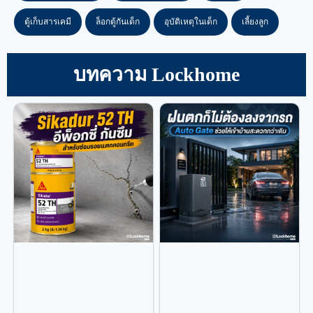
ตู้เก็บสารเคมี
ล็อกตู้กันเด็ก
อุบัติเหตุในเด็ก
เลี้ยงลูก
บทความ Lockhome