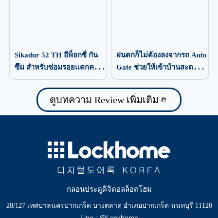
Sikadur 52 TH อีพ็อกซี่ กัน
ฝนตกก็ไม่ต้องลงจากรถ Auto
ซึม สำหรับซ่อมรอยแตกคอ
Gate ช่วยให้เข้าบ้านสะดวก
นกรีต
กว่าเดิม
ดูบทความ Review เพิ่มเติม
กลอนประตูดิจิตอลล็อคโฮม
28/127 เทศบาลนครปากเกร็ด บางตลาด อำเภอปากเกร็ด นนทบุรี 11120
Line : @Lockhome