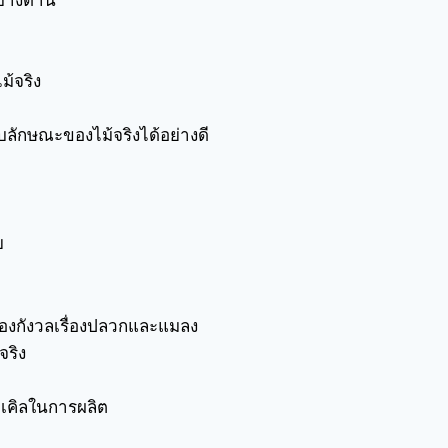
นบางด้าน
ม้จริง
ักษณะของไม้จริงได้อย่างดี
ย
ต้องกังวลเรื่องปลวกและแมลง
จริง
ซเคิลในการผลิต