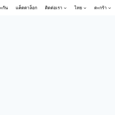
ะกัน
แค็ตตาล็อก
ติดต่อเรา
ไทย
ตะกร้า