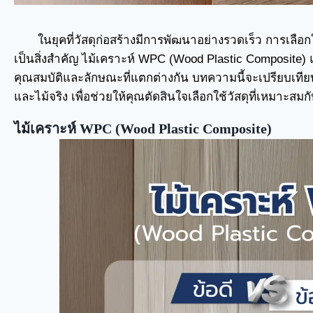
ในยุคที่วัสดุก่อสร้างมีการพัฒนาอย่างรวดเร็ว การเลือ
เป็นสิ่งสำคัญ ไม้เคราะห์ WPC (Wood Plastic Composite) แล
คุณสมบัติและลักษณะที่แตกต่างกัน บทความนี้จะเปรียบเที
และไม้จริง เพื่อช่วยให้คุณตัดสินใจเลือกใช้วัสดุที่เหมาะ
ไม้เคราะห์ WPC (Wood Plastic Composite)