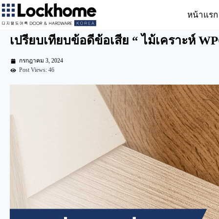
หน้าแรก
เปรียบเทียบข้อดีข้อเสีย “ ไม้เคราะห์ WPC
กรกฎาคม 3, 2024
Post Views: 46