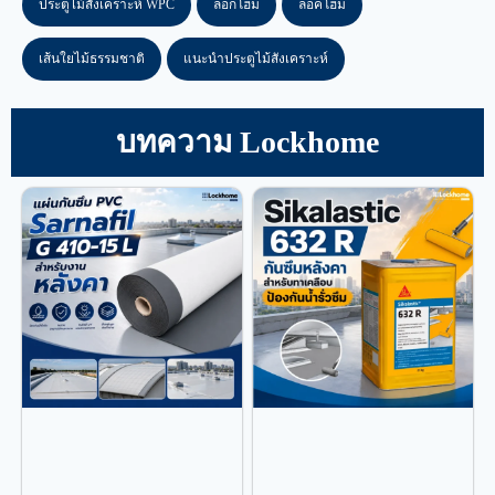
ประตูไม้สังเคราะห์ WPC
ล็อกโฮม
ล็อคโฮม
เส้นใยไม้ธรรมชาติ
แนะนำประตูไม้สังเคราะห์
บทความ Lockhome