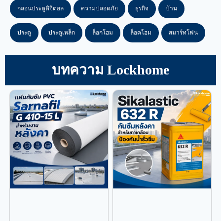
กลอนประตูดิจิตอล
ความปลอดภัย
ธุรกิจ
บ้าน
ประตู
ประตูเหล็ก
ล็อกโฮม
ล็อคโฮม
สมาร์ทโฟน
บทความ Lockhome